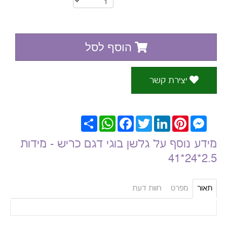
הוסף לסל
יצירת קשר
Messenger
Pinterest
LinkedIn
Twitter
Facebook
WhatsApp
שתף
מידע נוסף על גלשן בוגי דגם כריש - מידות
2.5*24*41
תאור
מפרט
חוות דעת