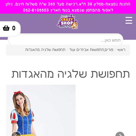
החנות נמצאת-מטלון 39 ת"א.רכישה מעל 350 ש"ח משלוח חינם. ניתן
לאסוף מהמחסן שנמצא בנוף הארץ 052-6105503
☰
0
-
ראשי
/
פורים,תחפושות אביזרים ועוד
/
תחפושת שלגיה מהאגדות
תחפושת שלגיה מהאגדות