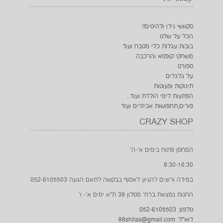
סקוושי נידו ולהיטים!!
הכל על שלט
בובות עגלות כלי מטבח ועוד
משחקי קופסא והרכבה
ספורט
על גלגלים
תינוקות ופעוטות
הפתעות לימי הולדת ועוד..
פורים,תחפושות אביזרים ועוד
CRAZY SHOP
המחסן פתוח בימים א'-ה'
8:30-16:30
במידה ורוצים להגיע לאסוף בבקשה לתאם הגעה 052-6105503
החנות נמצאת ברח' מטלון 39 ת"א ימים א'- ו'
טלפון: 052-6105503
דוא"ל: 88shilas@gmail.com