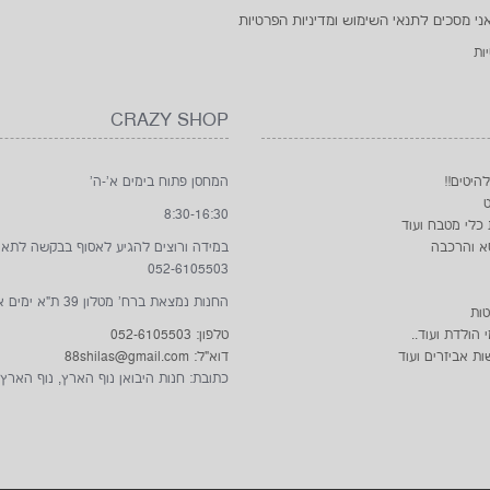
ני מסכים לתנאי השימוש ומדיניות הפרטיות
ות
CRAZY SHOP
להיטים!!
המחסן פתוח בימים א'-ה'
8:30-16:30
 כלי מטבח ועוד
א והרכבה
במידה ורוצים להגיע לאסוף בבקשה לתא
052-6105503
החנות נמצאת ברח' מטלון 39 ת"א ימים א'- ו'
טות
הולדת ועוד..
טלפון: 052-6105503
ות אביזרים ועוד
דוא"ל: 88shilas@gmail.com
כתובת: חנות היבואן נוף הארץ, נוף הארץ