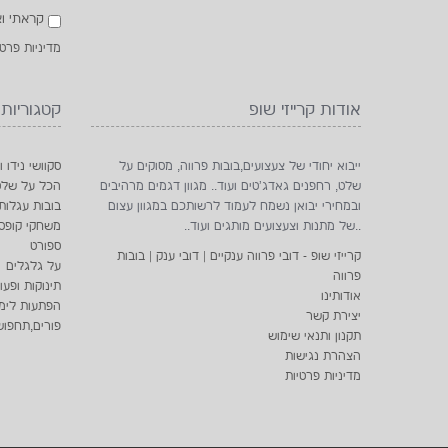
קראתי וא
מדיניות פרטי
אודות קרייזי שופ
קטגוריות
ייבוא יחודי של צעצועים,בובות פרווה, מסוקים על
סקוושי נידו ו
שלט, רחפנים גאדג'טים ועוד.. מגוון דגמים מרהיבים
הכל על שלט
ובמחירי יבואן נשמח לעמוד לרשותכם במגוון עצום
בובות עגלות
..של מתנות וצעצועים מותגים ועוד..
משחקי קופס
ספורט
קרייזי שופ - דובי פרווה ענקיים | דובי ענק | בובות
על גלגלים
פרווה
תינוקות ופעו
אודותינו
הפתעות לימי 
יצירת קשר
פורים,תחפוש
תקנון ותנאי שימוש
הצהרת נגישות
מדיניות פרטיות