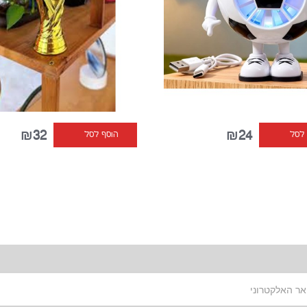
₪32
₪24
 לסל
הוסף לסל