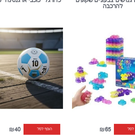
 גמישים צבעוניים שקופים
כדורגל "כוכבי ארגנטינה" 35 גרם
להרכבה
₪40
₪65
 לסל
הוסף לסל