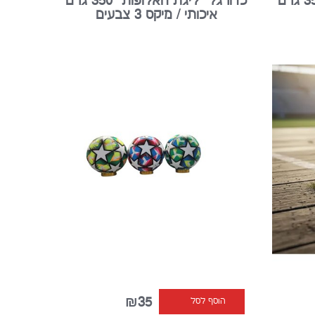
כדורגל "ליגת האלופות" 350 גרם
איכותי / מיקס 3 צבעים
₪35
הוסף לסל