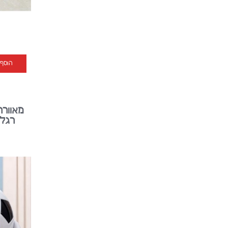
הוסף
מאוורר
רגליים 15 ס"מ