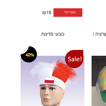
₪15
הוסף לסל
רציה /
כובעי מדינות
40%