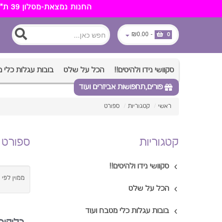
החנות נמצאת-מטלון 39 ת"א.רכישה מעל 350 ש"ח משלוח חינם. ניתן לאסוף מהמחסן שנמצא בנוף הארץ 052-6105503
₪0.00
-
0
סקוושי נידו ולהיטים!!
הכל על שלט
בובות עגלות כלי 
פורים,תחפושות אביזרים ועוד
ראשי
/
קטגוריות
/
ספורט
קטגוריות
ספורט
סקוושי נידו ולהיטים!!
ממוין לפי 
הכל על שלט
בובות עגלות כלי מטבח ועוד