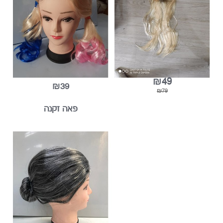
38%
₪49
₪39
₪79
פאה זקנה