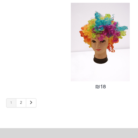
₪20
₪35
פאה ליצן
1
2