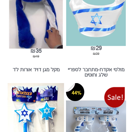
ONE SIZE
אוזניים מקפצות דגל ישראל
קיים בכח...
26%
29%
₪29
₪35
₪39
₪49
טי אקדח-מתחבר לספריי
מקל מגן דויד אורות לד
שלג וחוטים