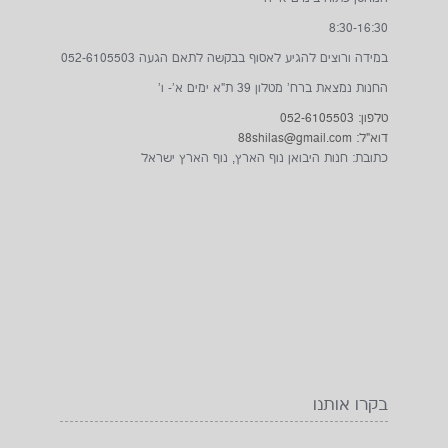
8:30-16:30
במידה ורוצים להגיע לאסוף בבקשה לתאם הגעה 052-6105503
החנות נמצאת ברח' מטלון 39 ת"א ימים א'- ו'
טלפון: 052-6105503
דוא"ל: 88shilas@gmail.com
כתובת: חנות היבואן נוף הארץ, נוף הארץ ישראל
בקרו אותנו