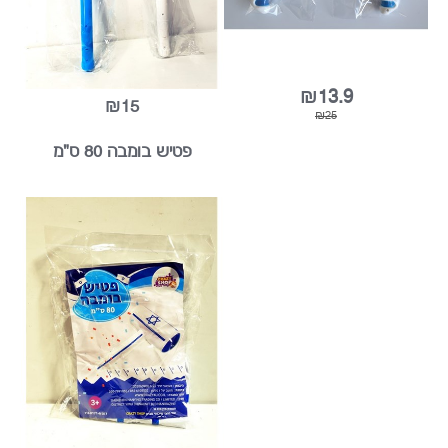
44%
₪13.9
₪15
₪25
פטיש בומבה 80 ס"מ