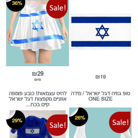
דגל ישראל 150*110
חצאית מיני 40 ס"מ דגל
ישראל / מידה ONE SIZE
36%
₪29
₪19
₪45
 גוזיה דגל ישראל / מידה
להיט עצמאות! כובע פומפה