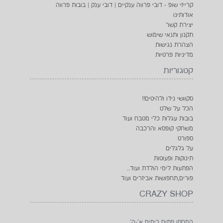
קרייזי שופ - דובי פרווה ענקיים | דובי ענק | בובות פרווה
אודותינו
יצירת קשר
תקנון ותנאי שימוש
הצהרת נגישות
מדיניות פרטיות
קטגוריות
סקוושי נידו ולהיטים!!
הכל על שלט
בובות עגלות כלי מטבח ועוד
משחקי קופסא והרכבה
ספורט
על גלגלים
תינוקות ופעוטות
הפתעות לימי הולדת ועוד..
פורים,תחפושות אביזרים ועוד
CRAZY SHOP
המחסן פתוח בימים א'-ה'