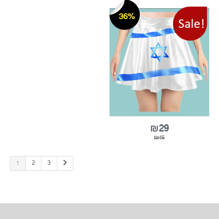
₪19
חצאית מיני 40 ס"מ דגל
אל / מידה ONE SIZE
36%
1
2
3