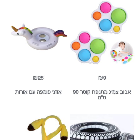
פופיט חביתה חמישייה
אבוב חד קרן 65 ס"מ
₪25
₪9
אבוב צמיג מתנפח קוטר 90
אוזני פומפה עם אורות
ס"מ