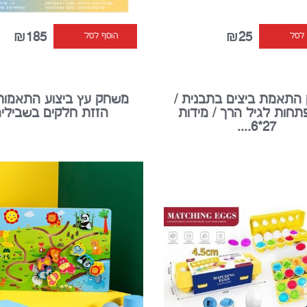
₪185
₪25
 לסל
הוסף לסל
התאמת ביצים בתבנית /
משחק עץ ביצוע התאמות
חות לגיל הרך / מידות
הזזת חלקים בשבילי
27*6....