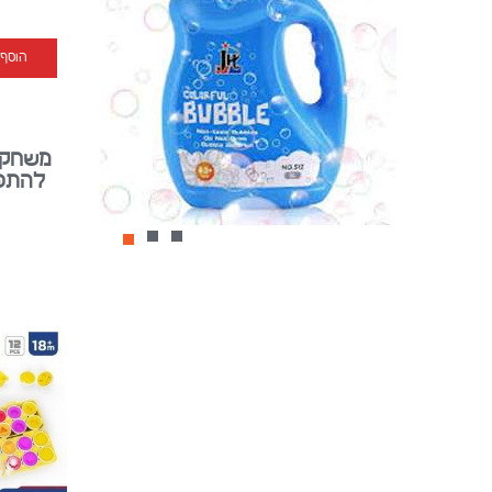
הוסף
משחק 
להתפת