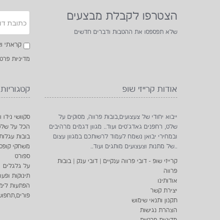
הצטרפו לקבלת מבצעים
שלא תפספסו את ההטבות ודברים חדשים
קראתי וא
מדיניות פרטי
אודות קרייזי שופ
קטגוריות
ייבוא יחודי של צעצועים,בובות פרווה, מסוקים על
סקוושי נידו ו
שלט, רחפנים גאדג'טים ועוד.. מגוון דגמים מרהיבים
הכל על שלט
ובמחירי יבואן נשמח לעמוד לרשותכם במגוון עצום
בובות עגלות
..של מתנות וצעצועים מותגים ועוד..
משחקי קופס
ספורט
קרייזי שופ - דובי פרווה ענקיים | דובי ענק | בובות
על גלגלים
פרווה
תינוקות ופעו
אודותינו
הפתעות לימי 
יצירת קשר
פורים,תחפוש
תקנון ותנאי שימוש
הצהרת נגישות