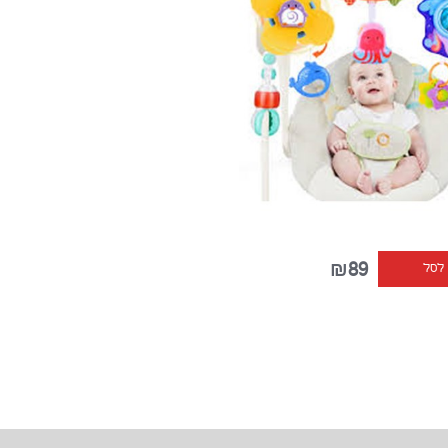
₪89
 לסל