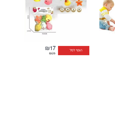
₪17
הוסף לסל
₪25