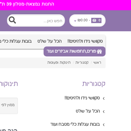
החנות נמצאת-מטלון 39 ת"א.רכישה מעל 350 ש"ח משלוח חינם. ניתן לאסוף מהמחסן שנמצא בנוף הארץ 052-6105503
₪0.00
-
0
סקוושי נידו ולהיטים!!
הכל על שלט
בובות עגלות כלי 
פורים,תחפושות אביזרים ועוד
ראשי
/
קטגוריות
/
תינוקות ופעוטות
קטגוריות
תינוקות
סקוושי נידו ולהיטים!!
ממוין לפי 
הכל על שלט
בובות עגלות כלי מטבח ועוד